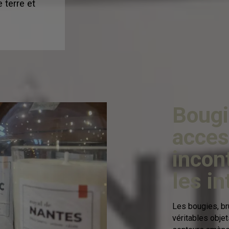
 terre et
Bougi
acces
incon
les in
Les bougies, br
véritables obje