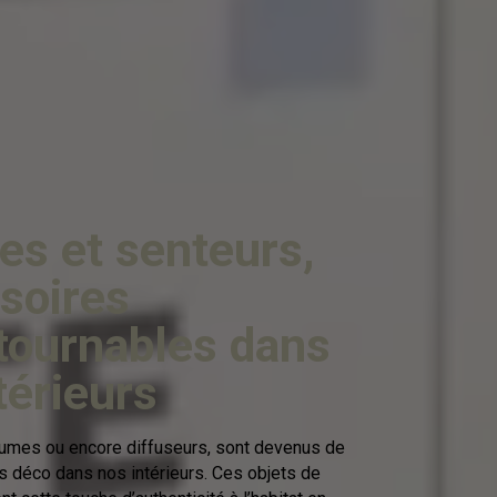
es et senteurs,
soires
tournables dans
térieurs
umes ou encore diffuseurs, sont devenus de
ts déco dans nos intérieurs. Ces objets de