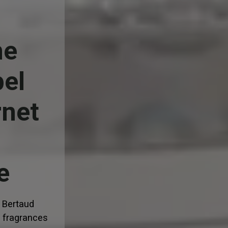
me
bel
rnet
e
 Bertaud
e fragrances