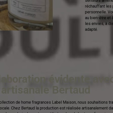
senteurs amènent
réchauffant les
personnelle. Vo
au bien-être et 
les envies, à di
adapté.
laboration évidente avec
artisanale Bertaud
ollection de home fragrances Label Maison, nous souhaitions tra
locale. Chez Bertaud la production est réalisée artisanalement da