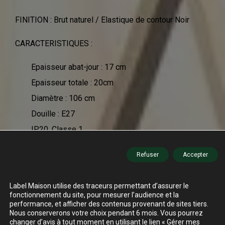
FINITION : Brut naturel / Elastique de contour Noir
CARACTERISTIQUES :
Epaisseur abat-jour : 17 cm
Epaisseur totale : 20cm
Diamètre : 106 cm
Douille : E27
IP20, Classe 1
Câble optionnel avec interrupteur et prise : 2 m
Refuser
Accepter
(pratique quand les sorties électriques sont
inexistantes)
Label Maison utilise des traceurs permettant d’assurer le
Retrouvez cet article dans notre showroom Label
fonctionnement du site, pour mesurer l’audience et la
Maison de 500 m2 à Nantes-Rezé Trentemoult.
performance, et afficher des contenus provenant de sites tiers.
Nous conserverons votre choix pendant 6 mois. Vous pourrez
changer d’avis à tout moment en utilisant le lien « Gérer mes