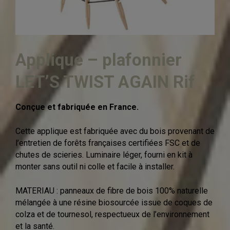
Applique – plafonnier
LET’S TWIST AGAIN Rif
Conçue et fabriquée en France.
Cette applique est fabriquée avec du bois provenant de
l’entretien de forêts françaises certifiées FSC et de
chutes de scieries. Luminaire léger, fourni en kit à
monter sans outil ni colle et facile à installer.
MATERIAU : panneaux de fibre de bois 100% naturelle
mélangée à une résine biosourcée issue de coques de
colza et de tournesol, respectueux de l’environnement
et la santé.