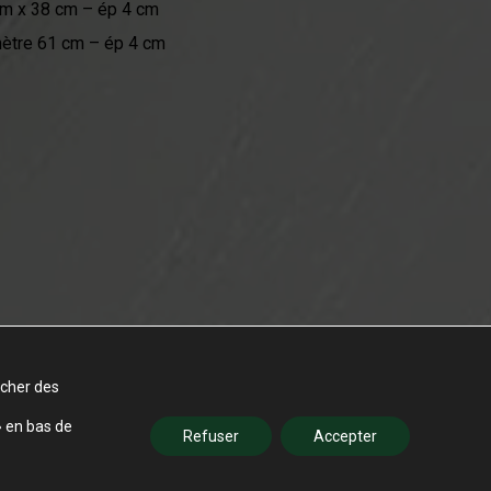
cm x 38 cm – ép 4 cm
mètre 61 cm – ép 4 cm
icher des
» en bas de
Refuser
Accepter