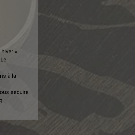
 hiver »
 Le
ons à la
vous séduire
g.