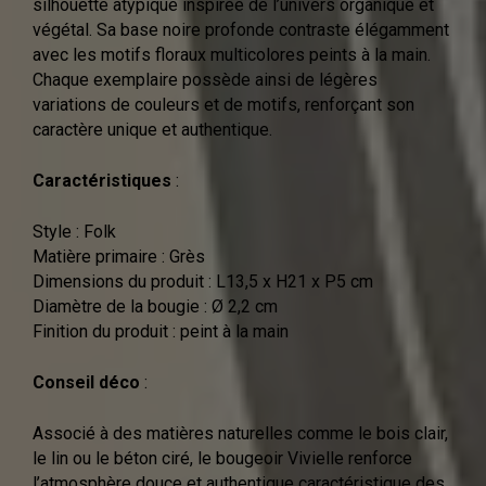
silhouette atypique inspirée de l’univers organique et
végétal. Sa base noire profonde contraste élégamment
avec les motifs floraux multicolores peints à la main.
Chaque exemplaire possède ainsi de légères
variations de couleurs et de motifs, renforçant son
caractère unique et authentique.
Caractéristiques
:
Style : Folk
Matière primaire : Grès
Dimensions du produit : L13,5 x H21 x P5 cm
Diamètre de la bougie : Ø 2,2 cm
Finition du produit : peint à la main
Conseil déco
:
Associé à des matières naturelles comme le bois clair,
le lin ou le béton ciré, le bougeoir Vivielle renforce
l’atmosphère douce et authentique caractéristique des