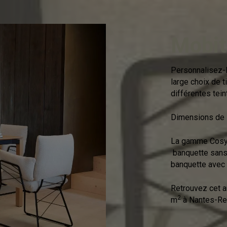
Mobit
Personnalisez-l
large choix de ti
différentes tein
Dimensions de l
La gamme Cosy 
banquette sans
banquette avec
Retrouvez cet a
2
m
à Nantes-Re