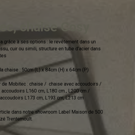
ec, chaise Cosy
a grâce à ses options : le revêtement dans un
ssu, cuir ou simili, structure en tube d’acier dans
tes
a chaise : 50cm (L) x 84cm (H) x 64cm (P)
de Mobitec : chaise / chaise avec accoudoirs /
 accoudoirs L160 cm, L180 cm , L200 cm /
 accoudoirs L173 cm, L193 cm, L213 cm
rticle dans notre showroom Label Maison de 500
zé Trentemoult.