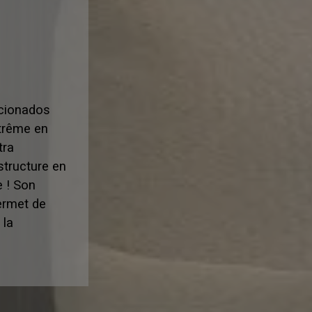
ficionados
xtrême en
tra
structure en
e ! Son
ermet de
 la