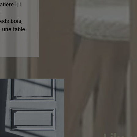
tière lui
t
eds bois,
c une table