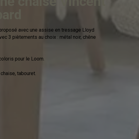
 une chaise Vincent
pard
proposé avec une assise en tressage Lloyd
vec 3 piètements au choix : métal noir, chêne
coloris pour le Loom.
chaise, tabouret.