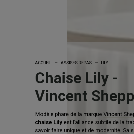
ACCUEIL
—
ASSISES REPAS
—
LILY
Chaise Lily -
Vincent Shep
Modèle phare de la marque
Vincent She
chaise Lily
est l’alliance subtile de la tra
savoir faire unique et de modernité. Sa s