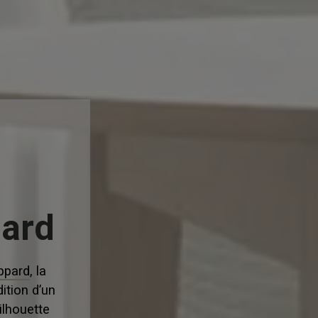
pard
ppard
, la
dition d’un
ilhouette