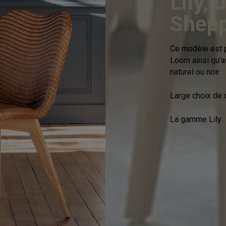
Lily,
Shep
Ce modèle est 
Loom ainsi qu’a
naturel ou noir
Large choix de 
La gamme Lily : 