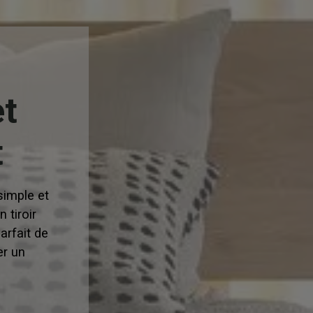
et
t
 simple et
 tiroir
arfait de
er un