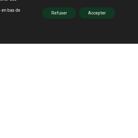
» en bas de
Refuser
Accepter
GLLU
MEUBLES
ETHNICRA