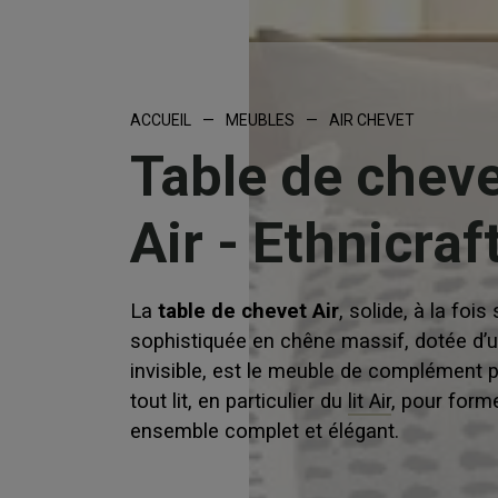
ACCUEIL
—
MEUBLES
—
AIR CHEVET
Table de chev
Air - Ethnicraf
La
table de chevet Air
, solide, à la fois
sophistiquée en chêne massif, dotée d’un
invisible, est le meuble de complément p
tout lit, en particulier du
lit Air
, pour form
ensemble complet et élégant.