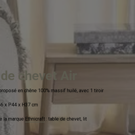
 de chevet Air
roposé en chêne 100% massif huilé, avec 1 tiroir
56 x P44 x H37 cm
e la marque
Ethnicraft
: table de chevet, lit