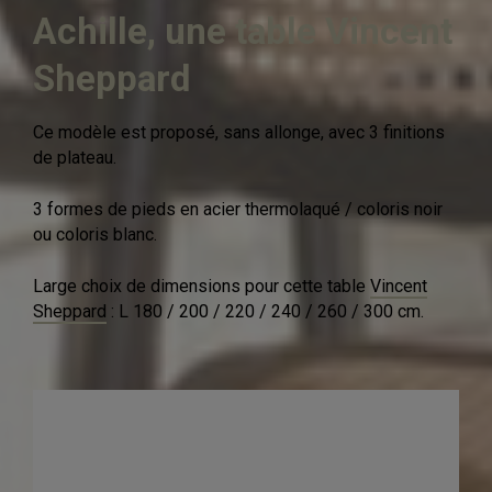
Achille, une table Vincent
Sheppard
Ce modèle est proposé, sans allonge, avec 3 finitions
de plateau.
3 formes de pieds en acier thermolaqué / coloris noir
ou coloris blanc.
Large choix de dimensions pour cette table
Vincent
Sheppard
: L 180 / 200 / 220 / 240 / 260 / 300 cm.