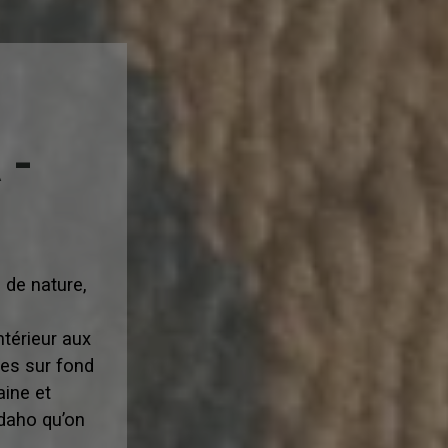
 -
 de nature,
ntérieur aux
res sur fond
aine et
Idaho qu’on