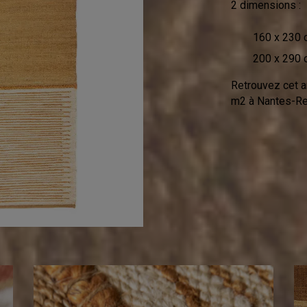
2 dimensions :
160 x 230 
200 x 290 
Retrouvez cet a
m2 à Nantes-Re