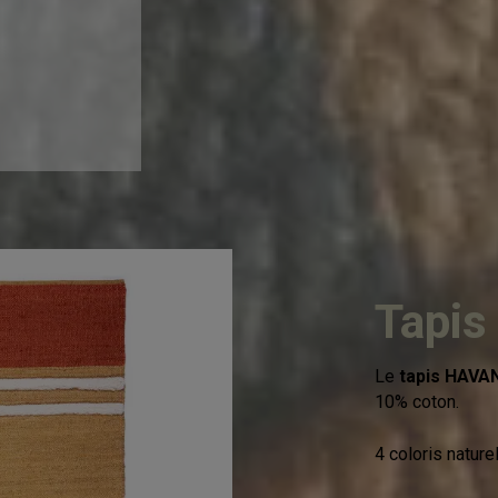
Tapis
Le
tapis HAVA
10% coton.
4 coloris naturel