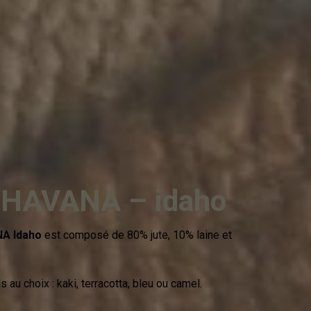
 HAVANA – idaho
NA Idaho
est composé de 80% jute, 10% laine et
s au choix : kaki, terracotta, bleu ou camel.