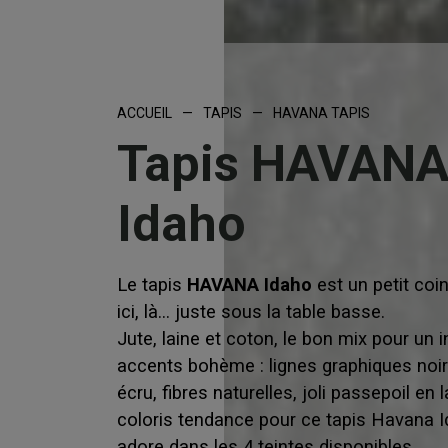
ACCUEIL
—
TAPIS
—
HAVANA TAPIS
Tapis HAVANA
Idaho
Le tapis
HAVANA Idaho
est un petit coin
ici, là… juste sous la table basse.
Jute, laine et coton, le bon mix pour un i
accents bohème : lignes graphiques noi
écru, fibres naturelles, joli passepoil en l
coloris tendance pour ce tapis Havana 
adore dans les 4 teintes disponibles.