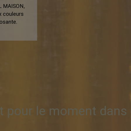
EL MAISON,
x couleurs
osante.
it pour le moment dans 