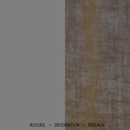
Inspirations
Contact
Suivez-nous :
ACCUEIL
—
DÉCORATION
—
RIDEAUX