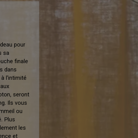
rideau pour
s sa
ouche finale
as dans
à l’intimité
eaux
oton, seront
g. Ils vous
sommeil ou
. Plus
ilement les
ence et