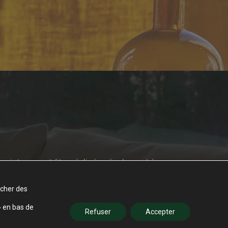
projet peuvent être réalisées également à
tion, chiffrage, prise de commande ou
r téléphone ou par mail :
icher des
» en bas de
Refuser
Accepter