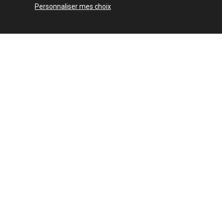
Personnaliser mes choix
NOS
Bureau 
Chambre
02 51 82 22 70
Décorati
Luminair
16Ter Rue