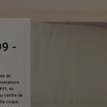
9 -
ods de
énérations
#91, se
au centre de
. Sa coque,