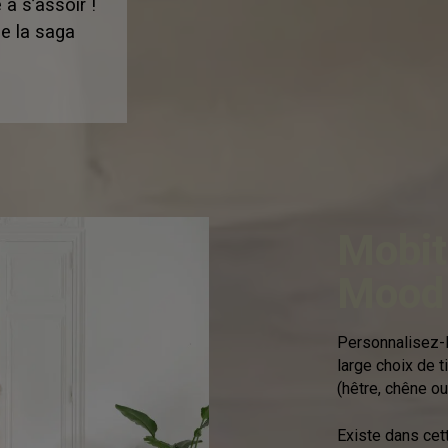
à s’assoir !
de la saga
Mobit
Mood 
Personnalisez-l
large choix de t
(hêtre, chêne ou
Existe dans cet