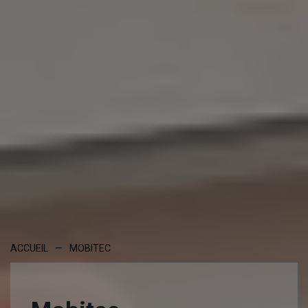
ACCUEIL
—
MOBITEC